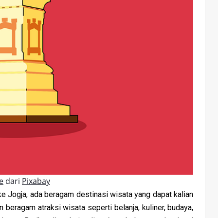
e
dari
Pixabay
ke Jogja, ada beragam destinasi wisata yang dapat kalian
 beragam atraksi wisata seperti belanja, kuliner, budaya,