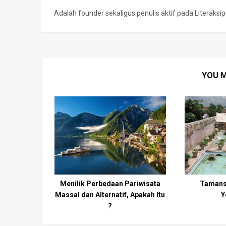
Adalah founder sekaligus penulis aktif pada Literaks
YOU M
Menilik Perbedaan Pariwisata
Tamansa
Massal dan Alternatif, Apakah Itu
Y
?