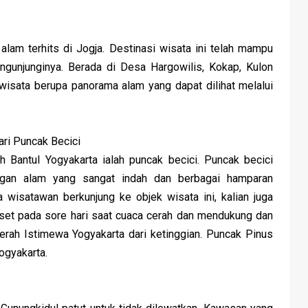
alam terhits di Jogja. Destinasi wisata ini telah mampu
gunjunginya. Berada di Desa Hargowilis, Kokap, Kulon
 wisata berupa panorama alam yang dapat dilihat melalui
ri Puncak Becici
 Bantul Yogyakarta ialah puncak becici. Puncak becici
gan alam yang sangat indah dan berbagai hamparan
 wisatawan berkunjung ke objek wisata ini, kalian juga
nset pada sore hari saat cuaca cerah dan mendukung dan
erah Istimewa Yogyakarta dari ketinggian. Puncak Pinus
ogyakarta.