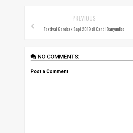
PREVIOUS
Festival Gerobak Sapi 2019 di Candi Banyunibo
NO COMMENTS:
Post a Comment