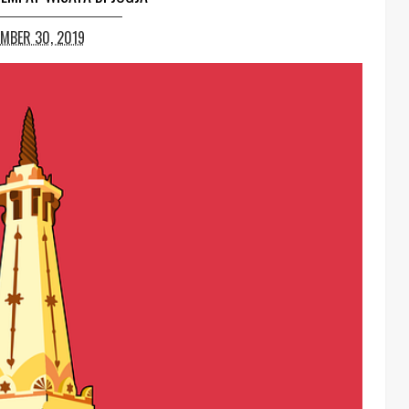
MBER 30, 2019