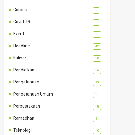
Corona
1
Covid-19
1
Event
11
Headline
42
Kuliner
10
Pendidikan
16
Pengetahuan
32
Pengetahuan Umum
1
Perpustakaan
18
Ramadhan
3
Teknologi
10