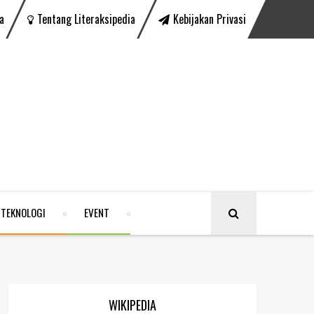
a
Tentang Literaksipedia
Kebijakan Privasi
TEKNOLOGI
EVENT
WIKIPEDIA