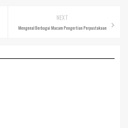
NEXT
Mengenal Berbagai Macam Pengertian Perpustakaan