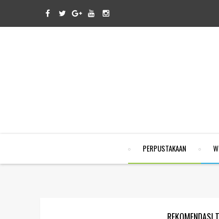
PERPUSTAKAAN
W
REKOMENDASI T